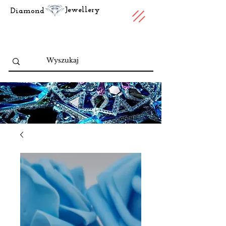
Jewellery
Diamond