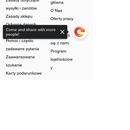
Zasady dotyczące
główna
wysyłki i zwrotów
O Nas
Zasady sklepu
Oferty pracy
Ochrona danych
Blog
Come and share with more
Cookies
people!
Skontaktuj
Pomoc i często
się z nami
zadawane pytania
Program
Zaawansowane
lojalnościow
szukanie
y
Karty podarunkowe
Sklep
Sorry, the checkout page does not
support sharing
Biżuteria
Rachunek
Dzwonić
Preferencje
Bez szyi
Historia
Zyski
zamówień