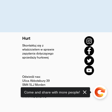
Hurt
Skontaktuj się z
właścicielem w sprawie
zapytania dotyczącego
sprzedaży hurtowej
Odwiedź nas:
Ulica Abbotsbury 39
SM4 5LJ Morden
Come and share with more people!
info@diamondjewellery.store
+44 7448 318775