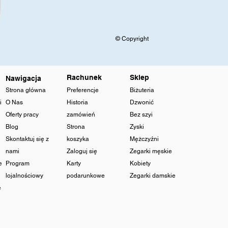
© Copyright
Rachunek
Sklep
Nawigacja
Strona główna
Preferencje
Biżuteria
i
O Nas
Historia
Dzwonić
Oferty pracy
zamówień
Bez szyi
Blog
Strona
Zyski
Skontaktuj się z
koszyka
Mężczyźni
nami
Zaloguj się
Zegarki męskie
e
Program
Karty
Kobiety
lojalnościowy
podarunkowe
Zegarki damskie
e