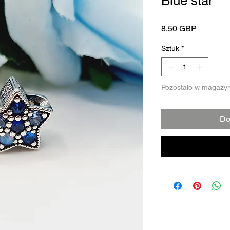
Blue star
Cena
8,50 GBP
Sztuk
*
Pozostało w magazyn
Do