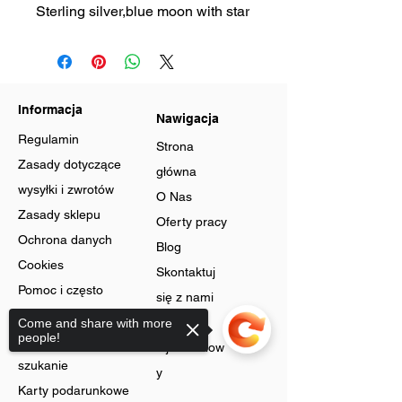
Sterling silver,blue moon with star
Informacja
Nawigacja
Regulamin
Strona
Zasady dotyczące
główna
wysyłki i zwrotów
O Nas
Zasady sklepu
Oferty pracy
Ochrona danych
Blog
Cookies
Skontaktuj
Pomoc i często
się z nami
zadawane pytania
Program
Come and share with more
people!
Zaawansowane
lojalnościow
szukanie
y
Karty podarunkowe