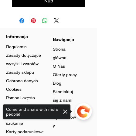
Kup
Informacja
Nawigacja
Regulamin
Strona
Zasady dotyczące
główna
wysyłki i zwrotów
O Nas
Zasady sklepu
Oferty pracy
Ochrona danych
Blog
Cookies
Skontaktuj
Pomoc i często
się z nami
zadawane pytania
Program
Come and share with more
people!
Zaawansowane
lojalnościow
szukanie
y
Karty podarunkowe