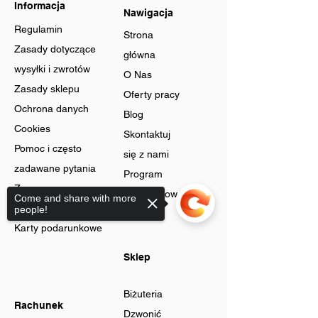
Informacja
Nawigacja
Regulamin
Strona
Zasady dotyczące
główna
wysyłki i zwrotów
O Nas
Zasady sklepu
Oferty pracy
Ochrona danych
Blog
Cookies
Skontaktuj
Pomoc i często
się z nami
zadawane pytania
Program
Zaawansowane
lojalnościow
Come and share with more
szukanie
people!
y
Karty podarunkowe
Sklep
Biżuteria
Rachunek
Dzwonić