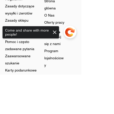
Strona
Zasady dotyczące
główna
wysyłki i zwrotów
O Nas
Zasady sklepu
Oferty pracy
Ochrona danych
Blog
Come and share with more
people!
Cookies
Skontaktuj
Pomoc i często
się z nami
zadawane pytania
Program
Zaawansowane
lojalnościow
szukanie
y
Karty podarunkowe
Sklep
Sorry, the checkout page does not
support sharing
Biżuteria
Rachunek
Dzwonić
Preferencje
Bez szyi
Historia