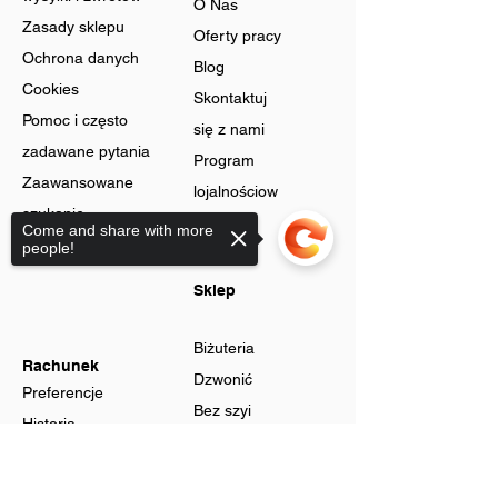
O Nas
Zasady sklepu
Oferty pracy
Ochrona danych
Blog
Cookies
Skontaktuj
Pomoc i często
się z nami
zadawane pytania
Program
Zaawansowane
lojalnościow
szukanie
y
Come and share with more
Karty podarunkowe
people!
Sklep
Biżuteria
Rachunek
Dzwonić
Preferencje
Bez szyi
Historia
Zyski
zamówień
Sorry, the checkout page does not
Mężczyźni
Strona koszyka
support sharing