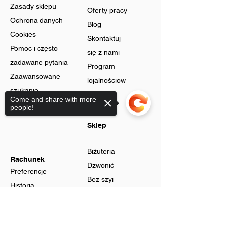
Zasady sklepu
Oferty pracy
Ochrona danych
Blog
Cookies
Skontaktuj
Pomoc i często
się z nami
zadawane pytania
Program
Zaawansowane
lojalnościow
szukanie
y
Come and share with more
Karty podarunkowe
people!
Sklep
Biżuteria
Rachunek
Dzwonić
Preferencje
Bez szyi
Historia
Zyski
zamówień
Sorry, the checkout page does not
Mężczyźni
Strona koszyka
support sharing
Zegarki męskie