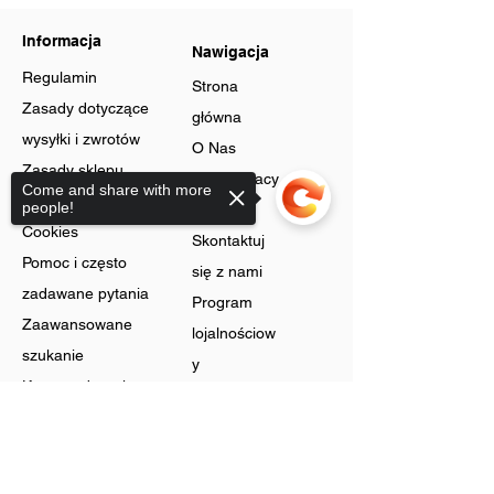
Steel
Steel
Leather
Leather
Bracelet
Bracelet
Informacja
Multilayer
Multilayer
Nawigacja
Braided
Braided
Cuff
Cuff
Regulamin
Magnetic
Magnetic
Strona
Clasp
Clasp
Zasady dotyczące
główna
wysyłki i zwrotów
O Nas
Zasady sklepu
Oferty pracy
Come and share with more
Ochrona danych
people!
Blog
Cookies
Skontaktuj
Pomoc i często
się z nami
zadawane pytania
Program
Zaawansowane
lojalnościow
szukanie
y
Karty podarunkowe
Sorry, the checkout page does not
Sklep
support sharing
Biżuteria